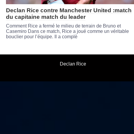
Declan Rice contre Manchester United :match
du capitaine match du leader
Comment Rice a fermé le milieu de terrain de Bruno et
Casemiro Dans ce match, Rice a joué comme un véritable
bouclier pour l’équipe. Il a complè
Declan Rice